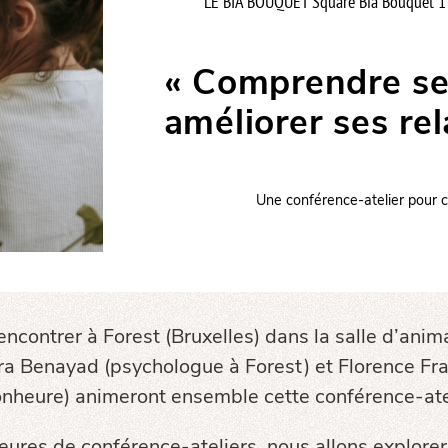
LE BIA BOUQUET Square Bia Bouquet 1 
« Comprendre se
améliorer ses rel
Une conférence-atelier pour c
ncontrer à Forest (Bruxelles) dans la salle d’an
ra Benayad (psychologue à Forest) et Florence Fr
nheure) animeront ensemble cette conférence-ate
ures de conférence-ateliers, nous allons explore