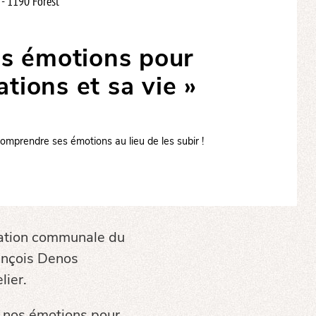
- 1190 Forest
s émotions pour
ations et sa vie »
omprendre ses émotions au lieu de les subir !
imation communale du
ançois Denos
lier.
r nos émotions pour